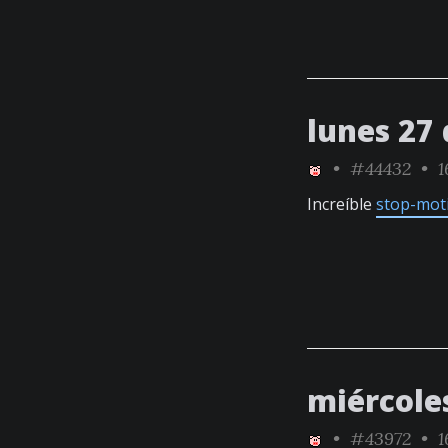
lunes 27 
•
#44432
• 1
Increíble
stop-mot
miércole
•
#43972
• 1