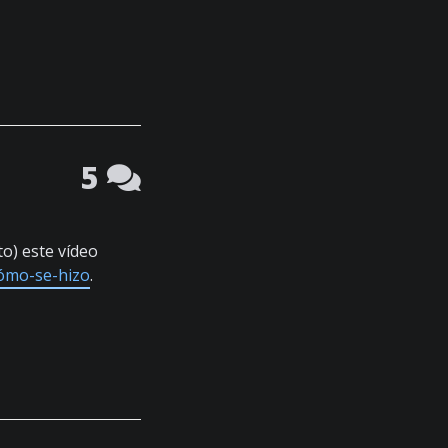
5
to) este vídeo
cómo-se-hizo
.