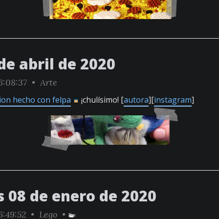
de abril de 2020
6:08:37 •
Arte
ion hecho con felpa
¡chulísimo! [
autora
][
instagram
]
s 08 de enero de 2020
6:49:52 •
Lego
•