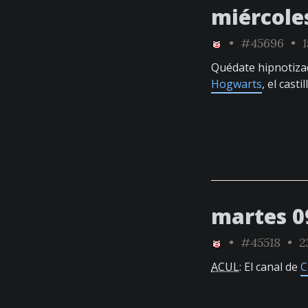
miércole
•
#45696
• 1
Quédate hipnotiza
Hogwarts
, el cast
martes 0
•
#45518
• 23
ACUL
: El canal de
C