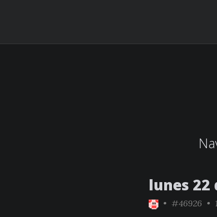
Nav
lunes 22
•
#46926
• 1