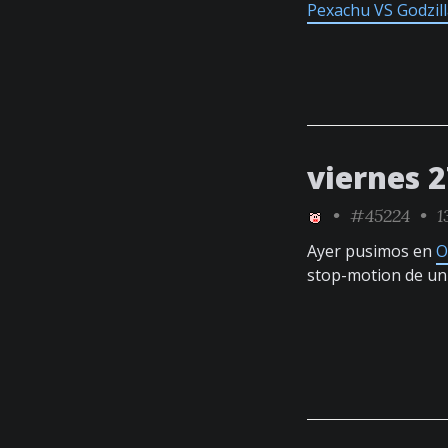
Pexachu VS Godzil
viernes 
•
#45224
• 1
Ayer pusimos en
O
stop-motion de un 