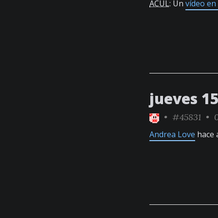
ACUL
: Un
vídeo en
jueves 15
•
#45831
• 0
Andrea Love
hace 