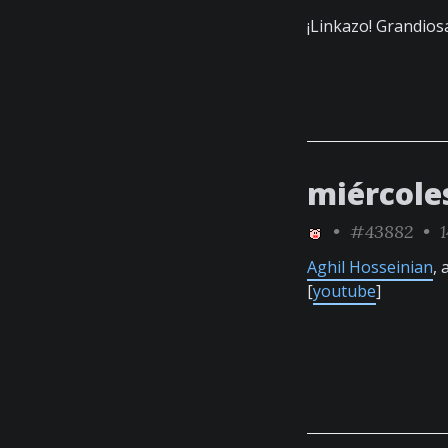
¡Linkazo! Grandio
miércole
•
#43882
• 1
Aghil Hosseinian
,
[
youtube
]