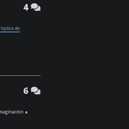
4
éplica de
6
imaginación