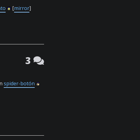
ato
[
mirror
]
3
un
spider-botón