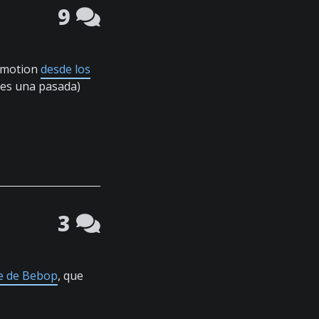
9
p-motion
desde los
 es una pasada)
3
e de Bebop
, que