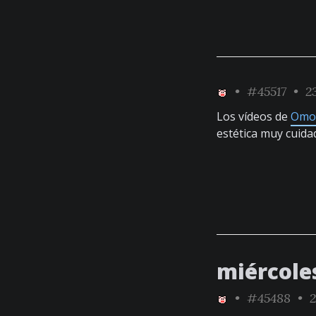
•
#45517
• 23
Los vídeos de
Omo
estética muy cuid
miércole
•
#45488
• 2