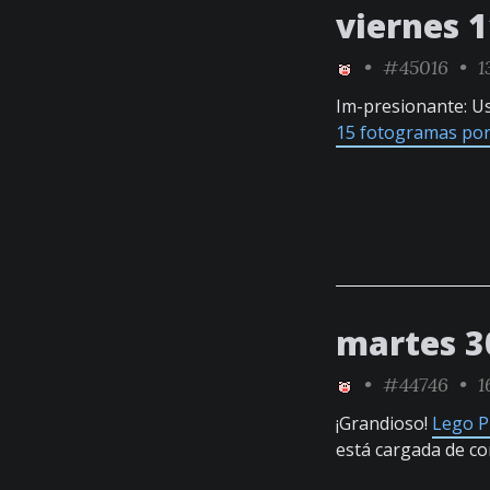
viernes 
•
#45016
• 13
Im-presionante: Us
15 fotogramas por
martes 3
•
#44746
• 1
¡Grandioso!
Lego P
está cargada de c