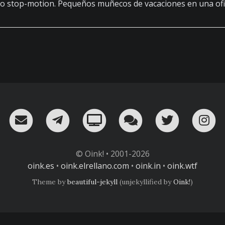
to stop-motion. Pequeños muñecos de vacaciones en una ofi
RSS
¡Mándame un email!
¡Nuestro canal en Telegram!
Oink! TV
Charla con nosot
Twitter
I
© Oink! • 2001-2026
oink.es
•
oink.elrellano.com
•
oink.in
•
oink.wtf
Theme by
beautiful-jekyll
(unjekyllified by
Oink!
)