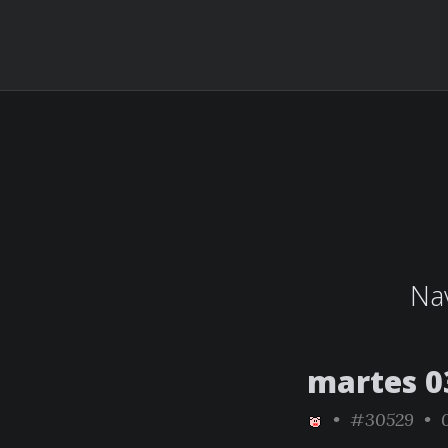
Nav
martes 03
•
#30529
• 0