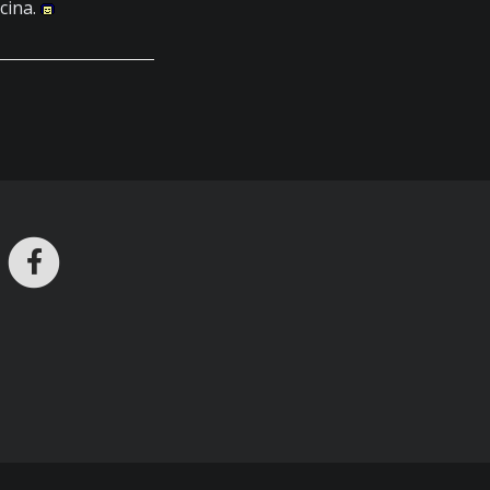
cina.
ros en Telegram
nstagram
Facebook