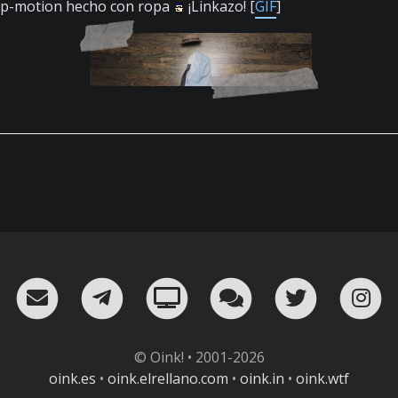
stop-motion hecho con ropa
¡Linkazo! [
GIF
]
RSS
¡Mándame un email!
¡Nuestro canal en Telegram!
Oink! TV
Charla con nosot
Twitter
I
© Oink! • 2001-2026
oink.es
•
oink.elrellano.com
•
oink.in
•
oink.wtf