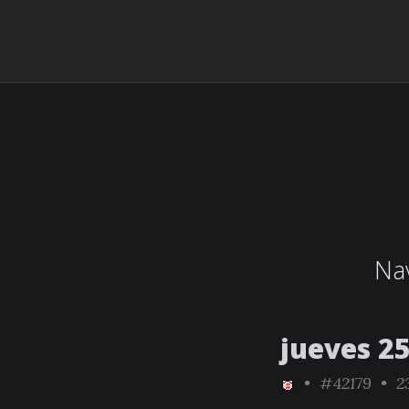
Nav
jueves 2
•
#42179
• 23