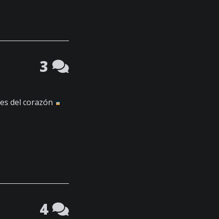
3
iles del corazón
4