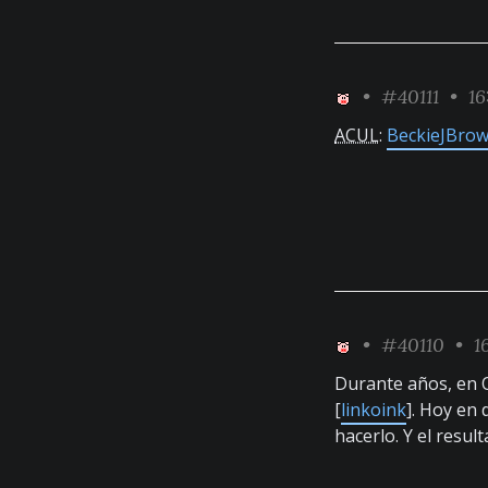
•
#40111
• 16
ACUL
:
BeckieJBro
•
#40110
• 16
Durante años, en O
[
linkoink
]. Hoy en 
hacerlo. Y el resu