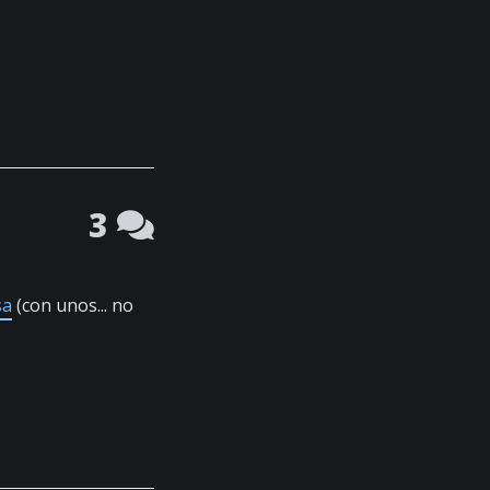
3
sa
(con unos... no