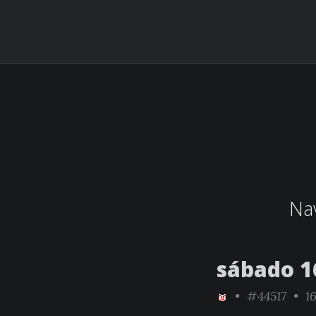
Nav
sábado 1
•
#44517
• 16