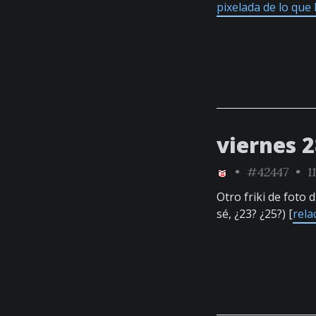
pixelada de lo que 
viernes 
•
#42447
• 11
Otro friki de foto d
sé, ¿23? ¿25?) [
rela