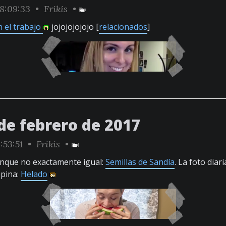
8:09:33 •
Frikis
•
n el trabajo
jojojojojojo [
relacionados
]
de febrero de 2017
:53:51 •
Frikis
•
aunque no exactamente igual:
Semillas de Sandía
. La foto diar
opina:
Helado