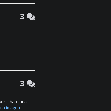
3
3
que se hace una
una imagen