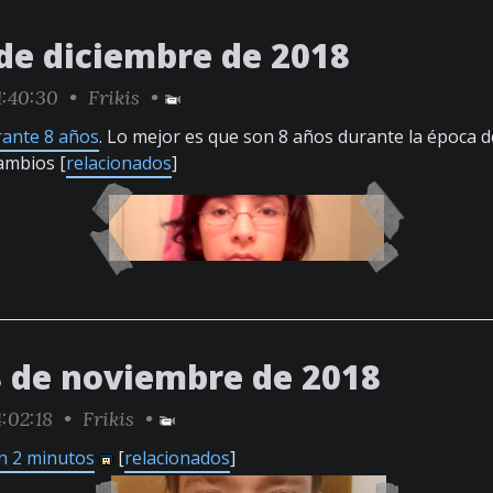
 de diciembre de 2018
1:40:30 •
Frikis
•
rante 8 años
. Lo mejor es que son 8 años durante la época d
ambios [
relacionados
]
8 de noviembre de 2018
:02:18 •
Frikis
•
n 2 minutos
[
relacionados
]