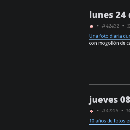
lunes 24
•
#42432
• 1
Una foto diaria du
con mogollón de c
jueves 0
•
#42216
• 14
10 años de fotos e