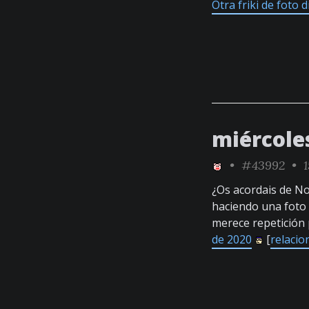
Otra friki de foto d
miércole
•
#43992
• 1
¿Os acordais de No
haciendo una foto 
merece repetición
de 2020
[
relacio