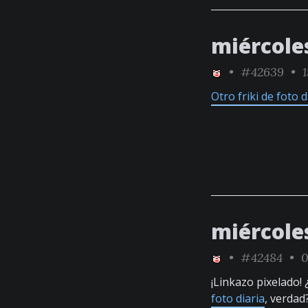
miércole
•
#42639
• 1
Otro friki de foto d
miércole
•
#42484
• 0
¡Linkazo pixelado!
foto diaria
, verdad