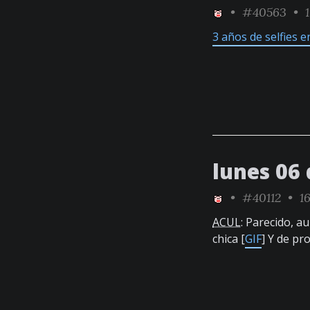
•
#40563
• 1
3 años de selfies e
lunes 06 
•
#40112
• 16
ACUL
: Parecido, 
chica [
GIF
] Y de pr