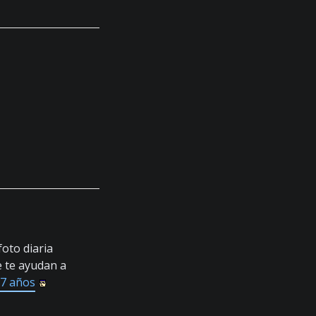
oto diaria
e te ayudan a
 7 años