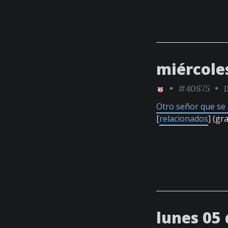
miércole
•
#40875
• 1
Otro señor que se 
[
relacionados
] (gr
lunes 05 