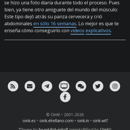
se hizo una foto diaria durante todo el proceso. Pues
bien, ya tiene otro amiguete del mundo del músculo:
Este tipo dejó atrás su panza cervecera y crió
abdominales
en sólo 16 semanas
. Lo mejor es que te
enseña cómo conseguirlo con
vídeos
explicativos
.
RSS
¡Mándame un email!
¡Nuestro canal en Telegram!
Oink! TV
Charla con nosotros 
Twitter
Ins
Facebook
© Oink! • 2001-2026
oink.es
•
oink.elrellano.com
•
oink.in
•
oink.wtf
Theme by
beautiful-jekyll
(unjekyllified by
Oink!
)