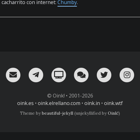
cacharrito con internet:
Chumby
.
RSS
¡Mándame un email!
¡Nuestro canal en Telegram!
Oink! TV
Charla con nosot
Twitter
I
© Oink! • 2001-2026
oink.es
•
oink.elrellano.com
•
oink.in
•
oink.wtf
Theme by
beautiful-jekyll
(unjekyllified by
Oink!
)