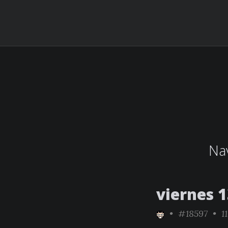
Nav
viernes 1
•
#18597
• 11