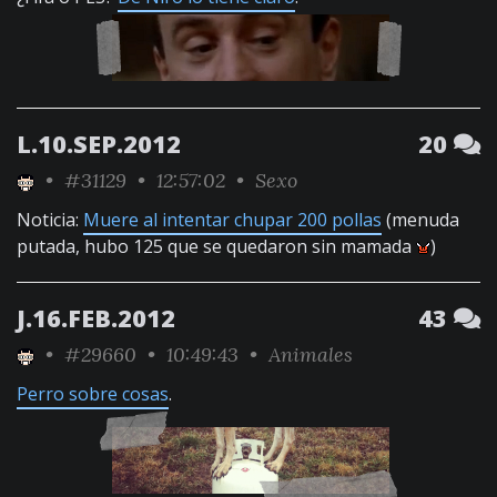
L.10.SEP.2012
20
•
#31129
• 12:57:02 •
Sexo
Noticia:
Muere al intentar chupar 200 pollas
(menuda
putada, hubo 125 que se quedaron sin mamada
)
J.16.FEB.2012
43
•
#29660
• 10:49:43 •
Animales
Perro sobre cosas
.