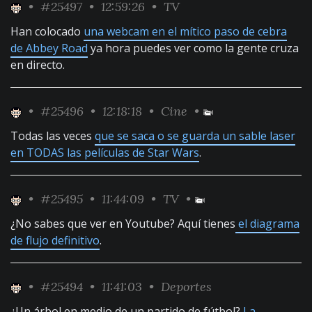
•
#25497
• 12:59:26 •
TV
Han colocado
una webcam en el mítico paso de cebra
de Abbey Road
ya hora puedes ver como la gente cruza
en directo.
•
#25496
• 12:18:18 •
Cine
•
Todas las veces
que se saca o se guarda un sable laser
en TODAS las películas de Star Wars
.
•
#25495
• 11:44:09 •
TV
•
¿No sabes que ver en Youtube? Aquí tienes
el diagrama
de flujo definitivo
.
•
#25494
• 11:41:03 •
Deportes
¿Un árbol en medio de un partido de fútbol?
La