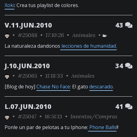
Xoki
: Crea tus playlist de colores.
V.11.JUN.2010
43
•
#25088
• 17:10:26 •
Animales
•
La naturaleza dandonos
lecciones de humanidad.
J.10.JUN.2010
34
•
#25065
• 11:18:33 •
Animales
[Blog de hoy]
Chase No Face
: El gato
descarado
.
L.07.JUN.2010
41
•
#25047
• 16:51:13 •
Inventos/Compras
Ponle un par de pelotas a tu Iphone:
Phone Balls
!!