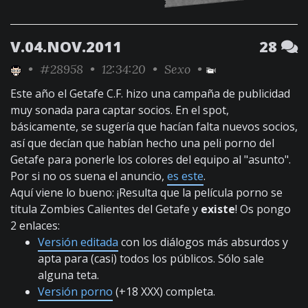
V.04.NOV.2011
28
•
#28958
• 12:34:20 •
Sexo
•
Este año el Getafe C.F. hizo una campaña de publicidad
muy sonada para captar socios. En el spot,
básicamente, se sugería que hacían falta nuevos socios,
así que decían que habían hecho una peli porno del
Getafe para ponerle los colores del equipo al "asunto".
Por si no os suena el anuncio,
es este
.
Aquí viene lo bueno: ¡Resulta que la película porno se
titula Zombies Calientes del Getafe y
existe
! Os pongo
2 enlaces:
Versión editada
con los diálogos más absurdos y
apta para (casi) todos los públicos. Sólo sale
alguna teta.
Versión porno
(+18 XXX) completa.