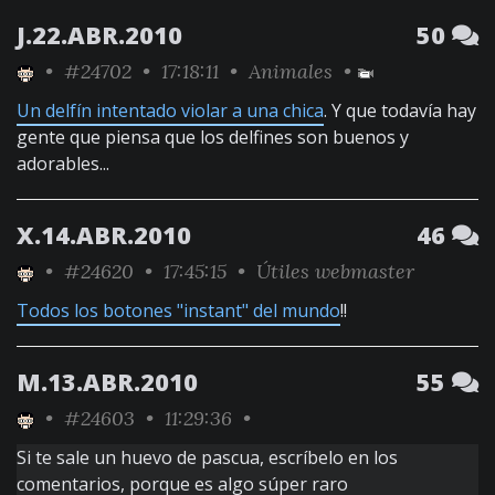
J.22.ABR.2010
50
•
#24702
• 17:18:11 •
Animales
•
Un delfín intentado violar a una chica
. Y que todavía hay
gente que piensa que los delfines son buenos y
adorables...
X.14.ABR.2010
46
•
#24620
• 17:45:15 •
Útiles webmaster
Todos los botones "instant" del mundo
!!
M.13.ABR.2010
55
•
#24603
• 11:29:36 •
Si te sale un huevo de pascua, escríbelo en los
comentarios, porque es algo súper raro