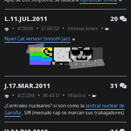
L.11.JUL.2011
20
•
#28118
• 17:50:52 •
Animaciones
•
Nyan Cat versión Smooth Jazz
J.17.MAR.2011
31
•
#27298
• 16:45:17 •
Música
•
¿Centrales nucleares? si son como la
central nuclear de
Garoña
, SI!!! (menudo rap se marcan sus trabajadores)