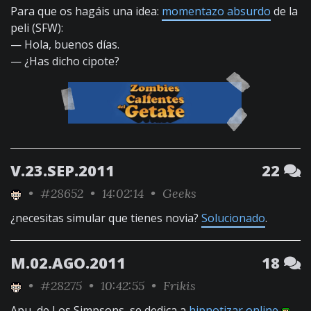
Para que os hagáis una idea:
momentazo absurdo
de la
peli (SFW):
— Hola, buenos días.
— ¿Has dicho cipote?
V.23.SEP.2011
22
•
#28652
• 14:02:14 •
Geeks
¿necesitas simular que tienes novia?
Solucionado
.
M.02.AGO.2011
18
•
#28275
• 10:42:55 •
Frikis
Apu, de Los Simpsons, se dedica a
hipnotizar online