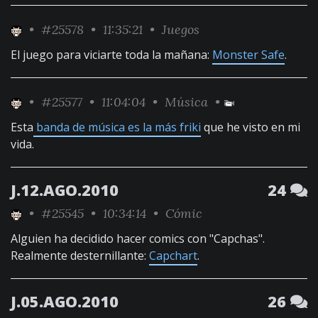
•
#25578
• 11:35:21 •
Juegos
El juego para viciarte toda la mañana:
Monster Safe
.
•
#25577
• 11:04:04 •
Música
•
Esta
banda de música es la más friki
que he visto en mi
vida.
J.12.AGO.2010
24
•
#25545
• 10:34:14 •
Cómic
Alguien ha decidido hacer comics con "Capchas".
Realmente desternillante:
Capchart
.
J.05.AGO.2010
26