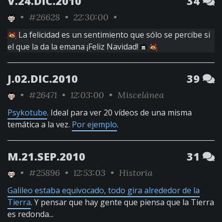
V.24.DIC.2010
34
•
#26628
• 22:30:00 •
La felicidad es un sentimiento que sólo se percibe si
el que la da la emana ¡Feliz Navidad!
J.02.DIC.2010
39
•
#26471
• 12:03:00 •
Miscelánea
Psykotube
. Ideal para ver 20 vídeos de una misma
temática a la vez.
Por ejemplo
.
M.21.SEP.2010
31
•
#25896
• 12:53:03 •
Historia
Galileo estaba equivocado, todo gira alrededor de la
Tierra
. Y pensar que hay gente que piensa que la Tierra
es redonda...