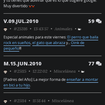
y tu tienes que adivinar que es lo que sugiere google.
Muy divertido
V.09.JUL.2010
59
•
#25316
• 13:43:57 •
Animales
•
Especial animales para este viernes:
El perro que baila
rock en sueños
,
el gato que abraza
y...
Oink de
pequeño
!!!
M.15.JUN.2010
77
•
#25115
• 12:22:02 •
Miscelánea
•
[Padres del Año] La mejor forma de
enseñar a montar
en bici a tu hijo
.
•
#25114
• 11:51:44 •
Miscelánea