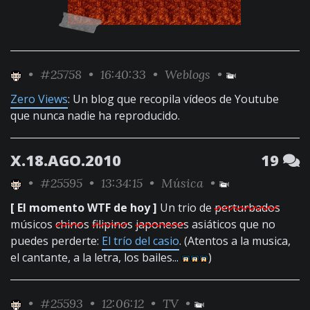
•
#25758
• 16:40:33 •
Weblogs
•
Zero Views
: Un blog que recopila vídeos de Youtube
que nunca nadie ha reproducido.
X.18.AGO.2010
19
•
#25595
• 13:34:15 •
Música
•
[ El momento WTF de hoy ]
Un trio de
perturbados
músicos
chinos
filipinos
japoneses
asiáticos que no
puedes perderte:
El trío del casio
. (Atentos a la musica,
el cantante, a la letra, los bailes...
)
•
#25593
• 12:06:12 •
TV
•