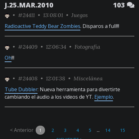
J.25.MAR.2010
103
•
#24411
• 13:08:01 •
Juegos
Radioactive Teddy Bear Zombies
. Disparos a full!!!
•
#24409
• 12:06:34 •
Fotografía
Oh
!!!
•
#24408
• 12:01:38 •
Miscelánea
Tube Dubbler
: Nueva herramienta para divertirte
cambiando el audio a los videos de YT.
Ejemplo
.
< Anterior
...
1
2
3
4
5
14
15