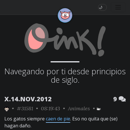
🌙
Navegando por ti desde principios
de siglo.
X.14.NOV.2012
9
•
#31581
• 08:19:43 •
Animales
•
Los gatos siempre
caen de pie
. Eso no quita que (se)
hagan daño.