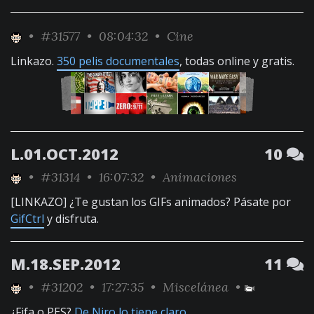
•
#31577
• 08:04:32 •
Cine
Linkazo.
350 pelis documentales
, todas online y gratis.
L.01.OCT.2012
10
•
#31314
• 16:07:32 •
Animaciones
[LINKAZO] ¿Te gustan los GIFs animados? Pásate por
GifCtrl
y disfruta.
M.18.SEP.2012
11
•
#31202
• 17:27:35 •
Miscelánea
•
¿Fifa o PES?
De Niro lo tiene claro
.