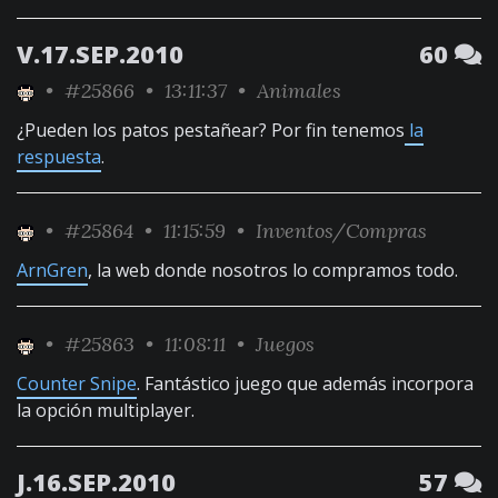
V.17.SEP.2010
60
•
#25866
• 13:11:37 •
Animales
¿Pueden los patos pestañear? Por fin tenemos
la
respuesta
.
•
#25864
• 11:15:59 •
Inventos/Compras
ArnGren
, la web donde nosotros lo compramos todo.
•
#25863
• 11:08:11 •
Juegos
Counter Snipe
. Fantástico juego que además incorpora
la opción multiplayer.
J.16.SEP.2010
57