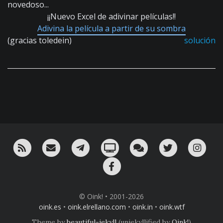
novedoso...
¡¡Nuevo Excel de adivinar películas!!
Adivina la película a partir de su sombra
(gracias toledein)
solución
RSS
¡Mándame un email!
¡Nuestro canal en Telegram!
Oink! TV
Charla con nosotros 
Twitter
Ins
Facebook
© Oink! • 2001-2026
oink.es
•
oink.elrellano.com
•
oink.in
•
oink.wtf
Theme by
beautiful-jekyll
(unjekyllified by
Oink!
)