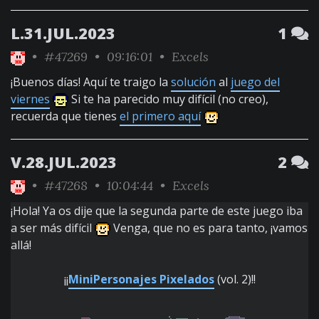
L.31.JUL.2023
1
•
#47269
• 09:16:01 •
Excels
¡Buenos días! Aquí te traigo la
solución
al
juego del
viernes
Si te ha parecido muy difícil (no creo),
recuerda que tienes
el primero aquí
V.28.JUL.2023
2
•
#47268
• 10:04:44 •
Excels
¡Hola! Ya os dije que la segunda parte de este juego iba
a ser más difícil
Venga, que no es para tanto, ¡vamos
allá!
¡¡
MiniPersonajes Pixelados
(vol. 2)!!