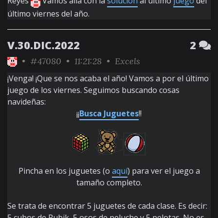
Reyes
Vamos allá con la
solución
al último
juego
del
último viernes del año.
V.30.DIC.2022
2
•
#47080
• 11:21:28 •
Excels
¡Venga! ¡Que se nos acaba el año! Vamos a por el último
juego de los viernes. Seguimos buscando cosas
navideñas:
¡¡
Busca Juguetes
!!
Pincha en los juguetes (o
aquí
) para ver el juego a
tamaño completo.
Se trata de encontrar 5 juguetes de cada clase. Es decir:
5 cubos de Rubik, 5 osos de peluche y 5 pelotas. No es