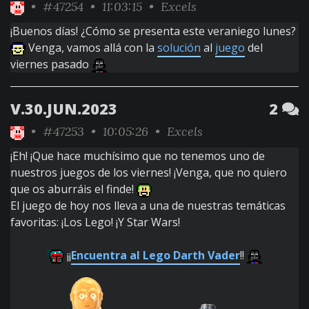
•
#47254
• 11:03:15 •
Excels
¡Buenos días! ¿Cómo se presenta este veraniego lunes?
Venga, vamos allá con la
solución
al
juego
del
viernes pasado
V.30.JUN.2023
2
•
#47253
• 10:05:26 •
Excels
¡Eh! ¡Que hace muchísimo que no tenemos uno de
nuestros juegos de los viernes! ¡Venga, que no quiero
que os aburráis el finde!
El juego de hoy nos lleva a una de nuestras temáticas
favoritas: ¡Los Lego! ¡Y Star Wars!
¡¡
Encuentra al Lego Darth Vader
!!