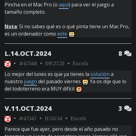
Pincha en el Mac Pro (o
aquí
) para ver el juego a
tamaño completo.
Nota
: Si no sabes qué es o qué pinta tiene un Mac Pro,
es un ordenador como
este
L.14.OCT.2024
8
•
#47548
• 09:27:21 •
Excels
Lo mejor del lunes es que ya tienes la
solución
a
nuestro
juego
del pasado viernes
Ya os dije que lo
del todoterreno era MUY difícil
V.11.OCT.2024
3
•
#47547
• 11:55:54 •
Excels
Parece que fue ayer, pero desde el año pasado no