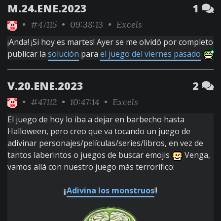
M.24.ENE.2023
1
•
#47115
• 09:38:13 •
Excels
¡Anda! ¡Si hoy es martes! Ayer se me olvidó por completo
publicar la
solución
para
el juego del viernes pasado
V.20.ENE.2023
2
•
#47112
• 10:47:14 •
Excels
El juego de hoy lo iba a dejar en barbecho hasta
Halloween, pero creo que va tocando un juego de
adivinar personajes/películas/series/libros, en vez de
tantos laberintos o juegos de buscar emojis
Venga,
vamos allá con nuestro juego más terrorífico:
¡¡
Adivina los monstruos
!!