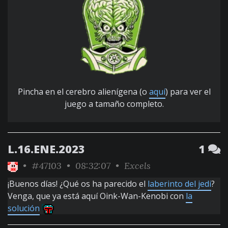
Pincha en el cerebro alienígena (o
aquí
) para ver el
juego a tamaño completo.
L.16.ENE.2023
1
•
#47103
• 08:32:07 •
Excels
¡Buenos días! ¿Qué os ha parecido el
laberinto del jedi
?
Venga, que ya está aquí Oink-Wan-Kenobi con
la
solución