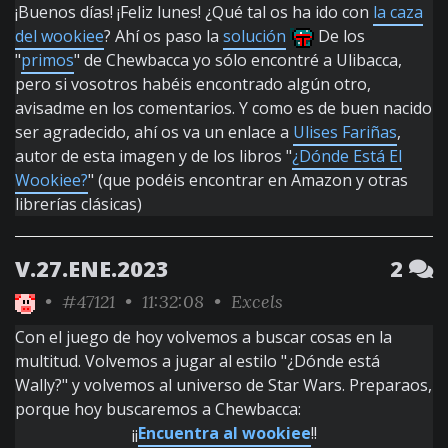
¡Buenos días! ¡Feliz lunes! ¿Qué tal os ha ido con
la caza
del wookiee
? Ahí os paso la
solución
De los
"
primos
" de Chewbacca yo sólo encontré a Ulibacca,
pero si vosotros habéis encontrado algún otro,
avisadme en los comentarios. Y como es de buen nacido
ser agradecido, ahí os va un enlace a
Ulises Fariñas
,
autor de esta imagen y de los libros "
¿Dónde Está El
Wookiee?
" (que podéis encontrar en Amazon y otras
librerías clásicas)
V.27.ENE.2023
2
•
#47121
• 11:32:08 •
Excels
Con el juego de hoy volvemos a buscar cosas en la
multitud. Volvemos a jugar al estilo "¿Dónde está
Wally?" y volvemos al universo de Star Wars. Preparaos,
porque hoy buscaremos a Chewbacca:
¡¡
Encuentra al wookiee
!!