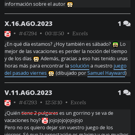
información sobre el autor
X.16.AGO.2023
1
•
#47294
• 00:11:50 •
Excels
¿En qué día estamos? ¿Hoy también es sábado?
Lo
mejor de las vacaciones es perder la noción del tiempo
y de los días
Además, gracias a eso has tenido unas
horas más para encontrar la
solución
a nuestro
juego
del pasado viernes
(dibujado por
Samuel Hayward
)
V.11.AGO.2023
1
•
#47293
• 12:51:10 •
Excels
¿Quién
tiene 2 pulgares
es un gorrino y se va de
vacaciones hoy?
jojojojojojojojo
Pero no os quiero dejar sin vuestro juego de los
viernes. Sé que la expectación es máxima y que muchos