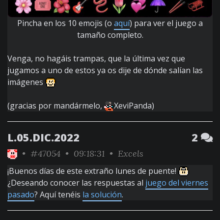
Pincha en los 10 emojis (o
aquí
) para ver el juego a
tamaño completo.
Venga, no hagáis trampas, que la última vez que
jugamos a uno de estos ya os dije de dónde salían las
imágenes
(gracias por mandármelo,
XeviPanda)
L.05.DIC.2022
2
•
#47054
• 09:18:31 •
Excels
¡Buenos días de este extraño lunes de puente!
¿Deseando conocer las respuestas al
juego del viernes
pasado
? Aquí tenéis
la solución
.