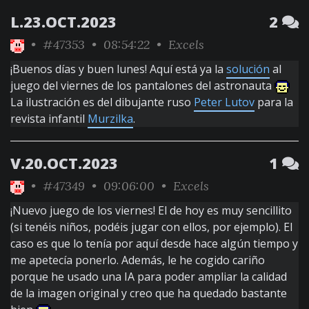
L.23.OCT.2023
2
•
#47353
• 08:54:22 •
Excels
¡Buenos días y buen lunes! Aquí está ya la
solución
al
juego del viernes de los pantalones del astronauta
La ilustración es del dibujante ruso
Peter Lutov
para la
revista infantil
Murzilka
.
V.20.OCT.2023
1
•
#47349
• 09:06:00 •
Excels
¡Nuevo juego de los viernes! El de hoy es muy sencillito
(si tenéis niños, podéis jugar con ellos, por ejemplo). El
caso es que lo tenía por aquí desde hace algún tiempo y
me apetecía ponerlo. Además, le he cogido cariño
porque he usado una IA para poder ampliar la calidad
de la imagen original y creo que ha quedado bastante