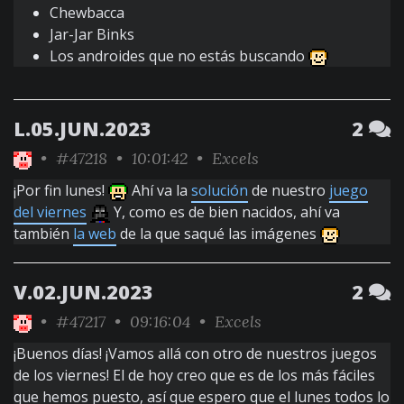
Chewbacca
Jar-Jar Binks
Los androides que no estás buscando
L.05.JUN.2023
2
•
#47218
• 10:01:42 •
Excels
¡Por fin lunes!
Ahí va la
solución
de nuestro
juego
del viernes
Y, como es de bien nacidos, ahí va
también
la web
de la que saqué las imágenes
V.02.JUN.2023
2
•
#47217
• 09:16:04 •
Excels
¡Buenos días! ¡Vamos allá con otro de nuestros juegos
de los viernes! El de hoy creo que es de los más fáciles
que hemos puesto, así que espero que el lunes todos lo