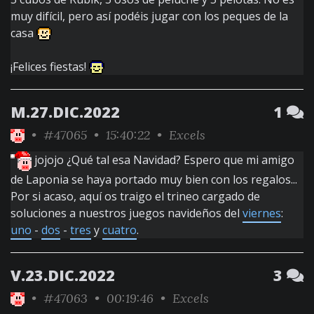
muy difícil, pero así podéis jugar con los peques de la
casa
¡Felices fiestas!
M.27.DIC.2022
1
•
#47065
• 15:40:22 •
Excels
jojojo ¿Qué tal esa Navidad? Espero que mi amigo
de Laponia se haya portado muy bien con los regalos...
Por si acaso, aquí os traigo el trineo cargado de
soluciones a nuestros juegos navideños del
viernes
:
uno
-
dos
-
tres
y
cuatro
.
V.23.DIC.2022
3
•
#47063
• 00:19:46 •
Excels