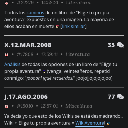
•
#22279
• 14:58:21 •
Literatura
Todos los
caminos
de un libro de "Elige tu propia
aventura" expuestos en una imagen. La mayoría de
ellos acaban en muerte
[
link similar
]
X.12.MAR.2008
35
•
#17868
• 17:59:41 •
Literatura
Análisis
de todas las opciones de un libro de "Elige tu
propia aventura"
(venga, veinteañeros, repetid
conmigo: "
¡ooooh! ¡qué recuerdos!
" joojojjojojojojoo)
J.17.AGO.2006
77
•
#15010
• 12:57:01 •
Miscelánea
Ya decía yo que esto de los Wikis se está desmadrando...
Wiki + Elige tu propia aventura =
WikiAventura
!