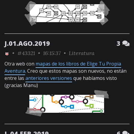
J.01.AGO.2019
3
•
#43321
• 16:15:37 •
Literatura
Otra web con
mapas de los libros de Elige Tu Propia
Aventura
. Creo que estos mapas son nuevos, no están
entre las
anteriores versiones
que habíamos visto
(gracias Manu)
L.04.FEB.2019
6