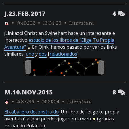
J.23.FEB.2017
4
•
#40202
• 13:34:26 •
Literatura
¡Linkazo! Christian Swinehart hace un interesante e
interactivo
estudio de los libros de "Elige Tu Propia
Aventura"
En Oink! hemos pasado por varios links
similares:
uno
y
dos
[
relacionados
]
M.10.NOV.2015
8
•
#37796
• 14:21:04 •
Literatura
El caballero deconstruido
. Un libro de "elige tu propia
aventura" al que puedes jugar en la web
(gracias
Fernando Polanco)