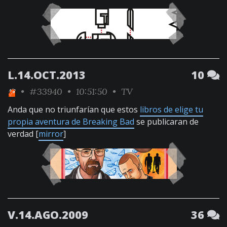
L.14.OCT.2013
10
•
#33940
• 10:51:50 •
TV
Anda que no triunfarían que estos
libros de elige tu
propia aventura de Breaking Bad
se publicaran de
verdad [
mirror
]
V.14.AGO.2009
36