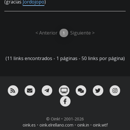
(gracias
Jordojopo
)
< Anterior
Siguiente >
1
(11 links encontrados - 1 páginas - 50 links por página)
RSS
¡Mándame un email!
¡Nuestro canal en Telegram!
Oink! TV
Charla con nosotros 
Twitter
Ins
Facebook
© Oink! • 2001-2026
oink.es
•
oink.elrellano.com
•
oink.in
•
oink.wtf