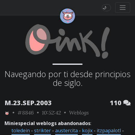
🌙
Navegando por ti desde principios
de siglo.
M.23.SEP.2003
110
•
#8846
• 10:52:42 •
Weblogs
Miniespecial weblogs abandonados
:
toledein
-
strikter
-
austercita
-
kojix
-
itzpapalotl
-