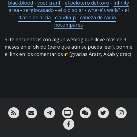
blackblood
-
voet cranf
-
el pelotero del toro
-
infinity
area
-
sergiocasado
-
el ojo solar
-
where's wally?
-
el
diario de alicia
-
claudia-p
-
cabeza de radio
-
nocompares
Si te encuentras con algún weblog que lleve más de 3
meses en el olvido (pero que aún se pueda leer), ponme
el link en los comentarios
(gracias Aratz, Akab y drac)
RSS
¡Mándame un email!
¡Nuestro canal en Telegram!
Oink! TV
Charla con nosotros 
Twitter
Ins
Facebook