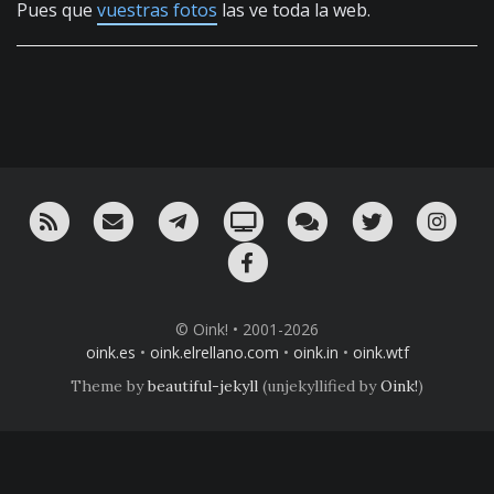
Pues que
vuestras fotos
las ve toda la web.
RSS
¡Mándame un email!
¡Nuestro canal en Telegram!
Oink! TV
Charla con nosotros 
Twitter
Ins
Facebook
© Oink! • 2001-2026
oink.es
•
oink.elrellano.com
•
oink.in
•
oink.wtf
Theme by
beautiful-jekyll
(unjekyllified by
Oink!
)