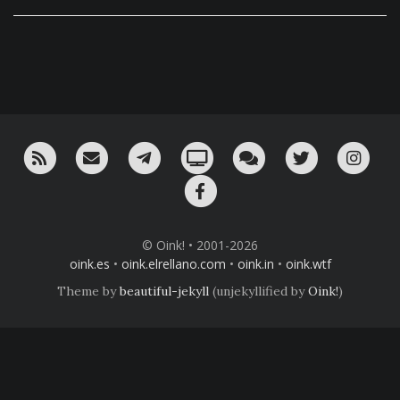
RSS
¡Mándame un email!
¡Nuestro canal en Telegram!
Oink! TV
Charla con nosotros 
Twitter
Ins
Facebook
© Oink! • 2001-2026
oink.es
•
oink.elrellano.com
•
oink.in
•
oink.wtf
Theme by
beautiful-jekyll
(unjekyllified by
Oink!
)