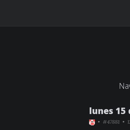
Nav
lunes 15 
•
#47881
• 1