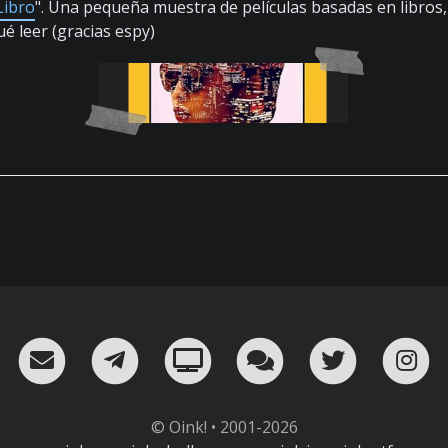
Libro
". Una pequeña muestra de películas basadas en libros, 
é leer (gracias espy)
RSS
¡Mándame un email!
¡Nuestro canal en Telegram!
Oink! TV
Charla con nosot
Twitter
I
© Oink! • 2001-2026