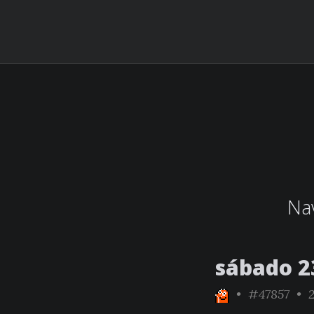
Nav
sábado 2
•
#47857
• 2