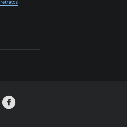
 retratos
ros en Telegram
nstagram
Facebook