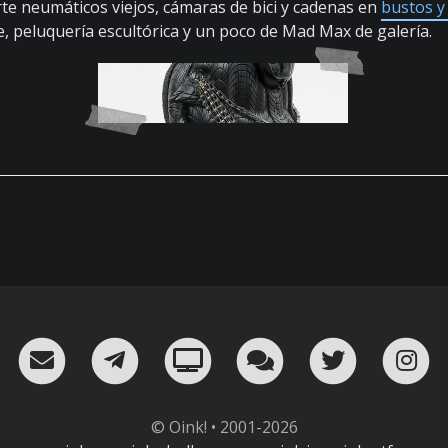
te neumáticos viejos, cámaras de bici y cadenas en
bustos y
aje, peluquería escultórica y un poco de Mad Max de galería.
RSS
¡Mándame un email!
¡Nuestro canal en Telegram!
Oink! TV
Charla con nosot
Twitter
I
© Oink! • 2001-2026