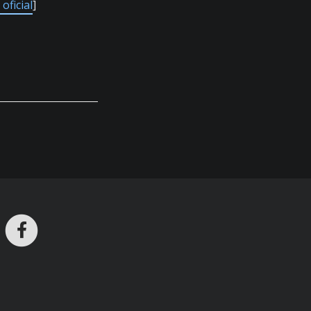
oficial
]
ros en Telegram
nstagram
Facebook