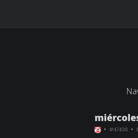
Nav
miércole
•
#47438
• 1