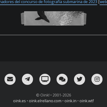
nadores del concurso de fotografía submarina de 2023
[
web 
RSS
¡Mándame un email!
¡Nuestro canal en Telegram!
Oink! TV
Charla con nosot
Twitter
I
© Oink! • 2001-2026
oink.es
•
oink.elrellano.com
•
oink.in
•
oink.wtf