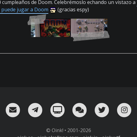
l 30 cumpleaños de Doom. Celebrémoslo echando un vistazo a
se puede jugar a Doom
(gracias espy)
RSS
¡Mándame un email!
¡Nuestro canal en Telegram!
Oink! TV
Charla con nosot
Twitter
I
© Oink! • 2001-2026