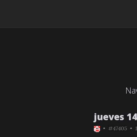
Nav
jueves 1
•
#47405
• 1