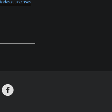
todas esas cosas
ros en Telegram
nstagram
Facebook