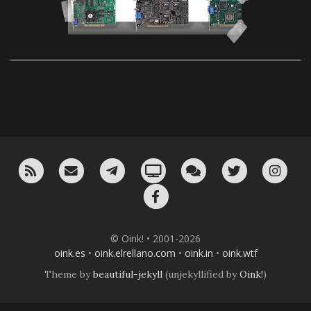
RSS
¡Mándame un email!
¡Nuestro canal en Telegram!
Oink! TV
Charla con nosotros 
Twitter
Ins
Facebook
© Oink! • 2001-2026
oink.es
•
oink.elrellano.com
•
oink.in
•
oink.wtf
Theme by
beautiful-jekyll
(unjekyllified by
Oink!
)