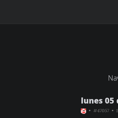
Nav
lunes 05
•
#47057
• 1