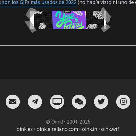
s son los GIFs más usados de 2022
(no había visto ni uno de
RSS
¡Mándame un email!
¡Nuestro canal en Telegram!
Oink! TV
Charla con nosot
Twitter
I
© Oink! • 2001-2026
oink.es
•
oink.elrellano.com
•
oink.in
•
oink.wtf