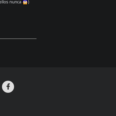
 ellos nunca
)
ros en Telegram
nstagram
Facebook