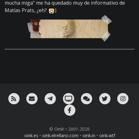
mucha miga" me ha quedado muy de informativo de
Matías Prats, ¿eh?
)
RSS
¡Mándame un email!
¡Nuestro canal en Telegram!
Oink! TV
Charla con nosotros 
Twitter
Ins
Facebook
© Oink! • 2001-2026
oink.es
•
oink.elrellano.com
•
oink.in
•
oink.wtf