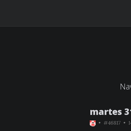
Nav
martes 3
•
#46817
• 1