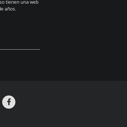
uso tienen una web
de años.
ros en Telegram
nstagram
Facebook