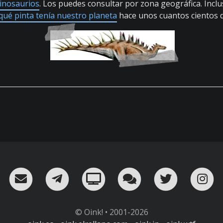
dinosaurios
. Los puedes consultar por zona geográfica. Incl
qué pinta tenía nuestro planeta
hace unos cuantos cientos 
RSS
¡Mándame un email!
¡Nuestro canal en Telegram!
Oink! TV
Charla con nosot
Twitter
I
© Oink! • 2001-2026