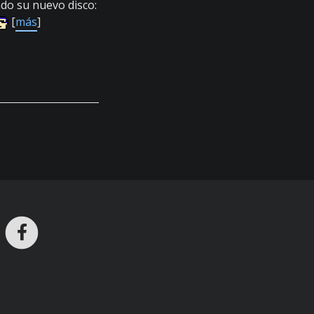
do su nuevo disco:
[
más
]
ros en Telegram
nstagram
Facebook