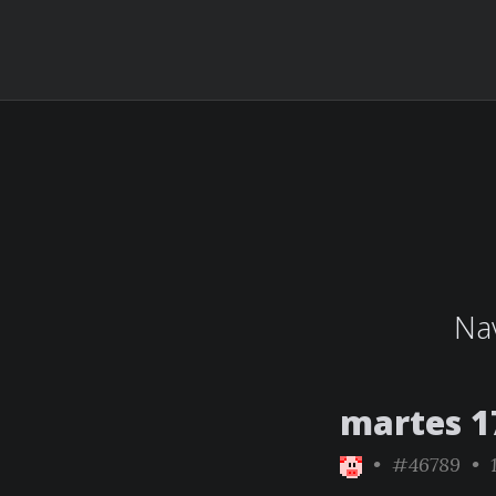
Nav
martes 1
•
#46789
• 1