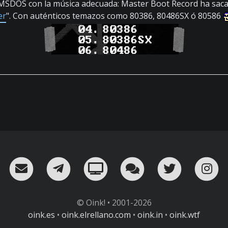
 MSDOS con la música adecuada: Master Boot Record ha saca
er
". Con auténticos temazos como 80386, 80486SX ó 80586
RSS
¡Mándame un email!
¡Nuestro canal en Telegram!
Oink! TV
Charla con nosot
Twitter
I
© Oink! • 2001-2026
oink.es
•
oink.elrellano.com
•
oink.in
•
oink.wtf