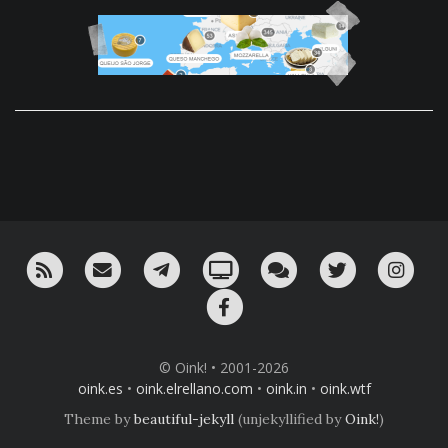
RSS
¡Mándame un email!
¡Nuestro canal en Telegram!
Oink! TV
Charla con nosotros 
Twitter
Ins
Facebook
© Oink! • 2001-2026
oink.es
•
oink.elrellano.com
•
oink.in
•
oink.wtf
Theme by
beautiful-jekyll
(unjekyllified by
Oink!
)