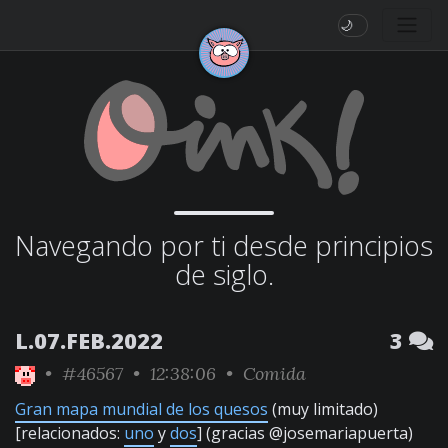
🌙
Navegando por ti desde principios
de siglo.
L.07.FEB.2022
3
•
#46567
• 12:38:06 •
Comida
Gran mapa mundial de los quesos
(muy limitado)
[relacionados:
uno
y
dos
] (gracias @josemariapuerta)