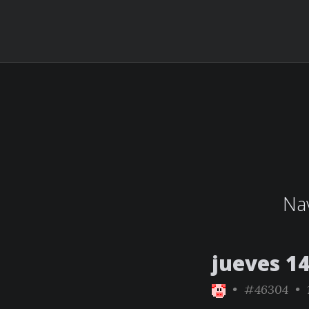
Nav
jueves 1
•
#46304
• 1