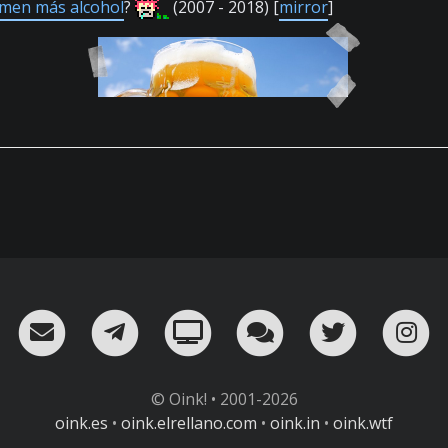
men más alcohol
?
(2007 - 2018) [
mirror
]
RSS
¡Mándame un email!
¡Nuestro canal en Telegram!
Oink! TV
Charla con nosot
Twitter
I
© Oink! • 2001-2026
oink.es
•
oink.elrellano.com
•
oink.in
•
oink.wtf