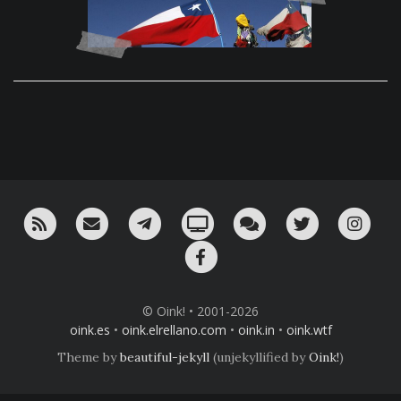
RSS
¡Mándame un email!
¡Nuestro canal en Telegram!
Oink! TV
Charla con nosotros 
Twitter
Ins
Facebook
© Oink! • 2001-2026
oink.es
•
oink.elrellano.com
•
oink.in
•
oink.wtf
Theme by
beautiful-jekyll
(unjekyllified by
Oink!
)