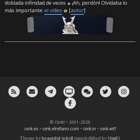
doblada infinidad de veces
¡Ah, perdón! Olvidaba lo
más importante:
el vídeo
[
autor
]
RSS
¡Mándame un email!
¡Nuestro canal en Telegram!
Oink! TV
Charla con nosotros 
Twitter
Ins
Facebook
© Oink! • 2001-2026
oink.es
•
oink.elrellano.com
•
oink.in
•
oink.wtf
Theme by
beautiful-jekyll
(unjekyllified by
Oink!
)