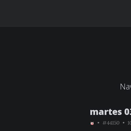
Nav
martes 0
•
#44150
• 10