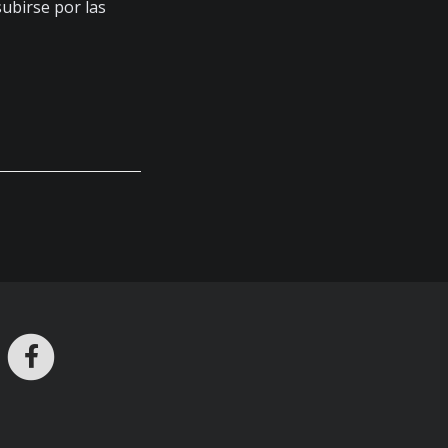
 subirse por las
ros en Telegram
nstagram
Facebook