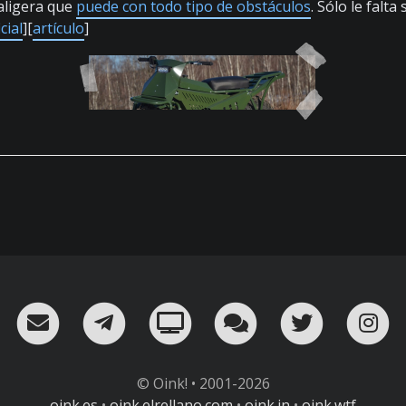
aligera que
puede con todo tipo de obstáculos
. Sólo le falta
cial
][
artículo
]
RSS
¡Mándame un email!
¡Nuestro canal en Telegram!
Oink! TV
Charla con nosot
Twitter
I
© Oink! • 2001-2026
oink.es
•
oink.elrellano.com
•
oink.in
•
oink.wtf