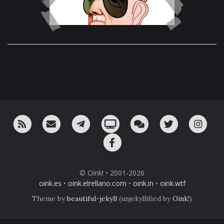
RSS
¡Mándame un email!
¡Nuestro canal en Telegram!
Oink! TV
Charla con nosotros 
Twitter
Ins
Facebook
© Oink! • 2001-2026
oink.es
•
oink.elrellano.com
•
oink.in
•
oink.wtf
Theme by
beautiful-jekyll
(unjekyllified by
Oink!
)