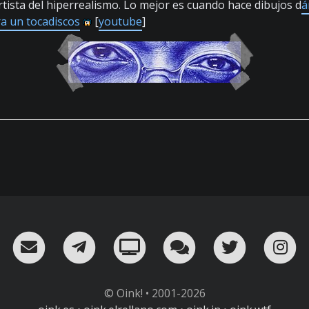
artista del hiperrealismo. Lo mejor es cuando hace dibujos d
á
ra un tocadiscos
[
youtube
]
RSS
¡Mándame un email!
¡Nuestro canal en Telegram!
Oink! TV
Charla con nosot
Twitter
I
© Oink! • 2001-2026