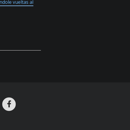
ndole vueltas al
ros en Telegram
nstagram
Facebook