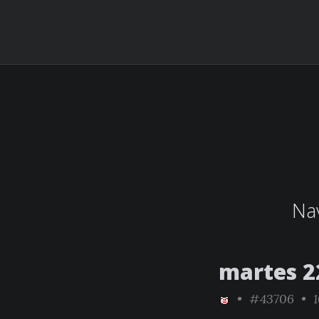
Nav
martes 2
•
#43706
• 1