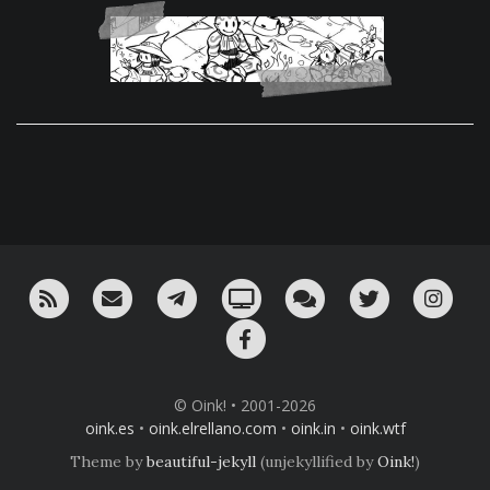
RSS
¡Mándame un email!
¡Nuestro canal en Telegram!
Oink! TV
Charla con nosotros 
Twitter
Ins
Facebook
© Oink! • 2001-2026
oink.es
•
oink.elrellano.com
•
oink.in
•
oink.wtf
Theme by
beautiful-jekyll
(unjekyllified by
Oink!
)