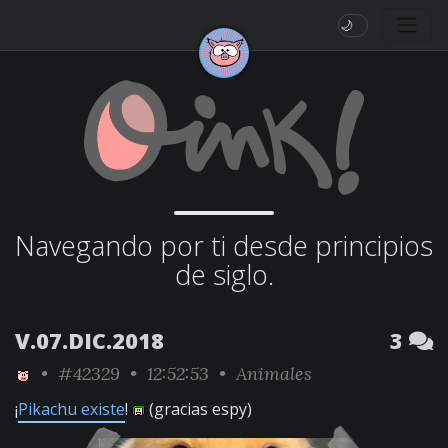
🌙
Navegando por ti desde principios
de siglo.
V.07.DIC.2018
3
•
#42329
• 12:52:53 •
Animales
¡
Pikachu existe
!
(gracias espy)