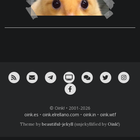
RSS
¡Mándame un email!
¡Nuestro canal en Telegram!
Oink! TV
Charla con nosotros 
Twitter
Ins
Facebook
© Oink! • 2001-2026
oink.es
•
oink.elrellano.com
•
oink.in
•
oink.wtf
Theme by
beautiful-jekyll
(unjekyllified by
Oink!
)