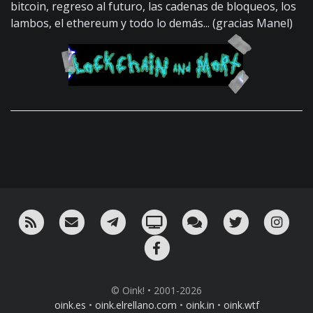
bitcoin, regreso al futuro, las cadenas de bloqueos, los
lambos, el ethereum y todo lo demás... (gracias Manel)
RSS
¡Mándame un email!
¡Nuestro canal en Telegram!
Oink! TV
Charla con nosotros 
Twitter
Ins
Facebook
© Oink! • 2001-2026
oink.es
•
oink.elrellano.com
•
oink.in
•
oink.wtf