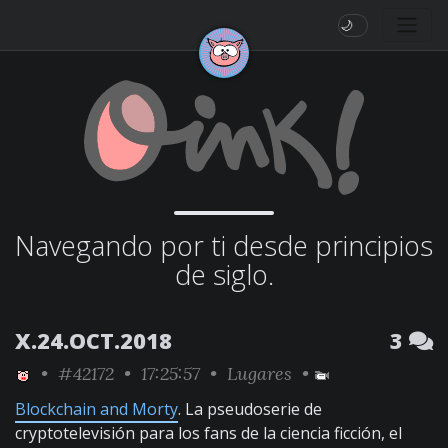
🌙
Navegando por ti desde principios
de siglo.
X.24.OCT.2018
3
•
#42172
• 17:25:57 •
Lugares
•
Blockchain and Morty
. La pseudoserie de
cryptotelevisión para los fans de la ciencia ficción, el