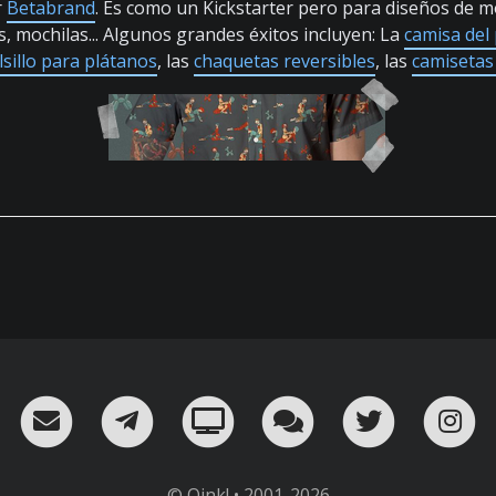
r
Betabrand
. Es como un Kickstarter pero para diseños de m
s, mochilas... Algunos grandes éxitos incluyen: La
camisa del
lsillo para plátanos
, las
chaquetas reversibles
, las
camisetas
RSS
¡Mándame un email!
¡Nuestro canal en Telegram!
Oink! TV
Charla con nosot
Twitter
I
© Oink! • 2001-2026