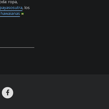
oda: ropa,
 payasosutra
, los
 hawaianas
ros en Telegram
nstagram
Facebook