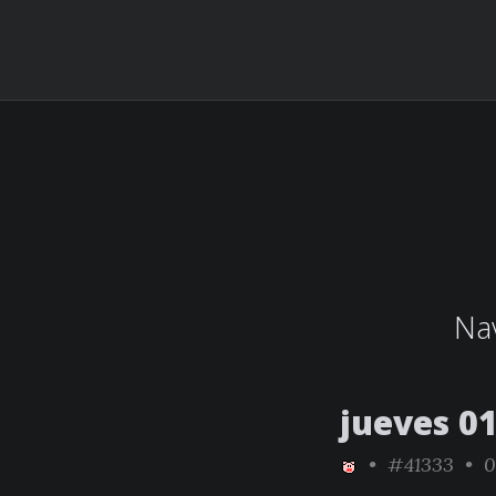
Nav
jueves 01
•
#41333
• 0