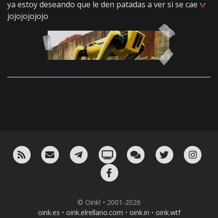
ya estoy deseando que le den patadas a ver si se cae
jojojojojojo
RSS
¡Mándame un email!
¡Nuestro canal en Telegram!
Oink! TV
Charla con nosotros 
Twitter
Ins
Facebook
© Oink! • 2001-2026
oink.es
•
oink.elrellano.com
•
oink.in
•
oink.wtf