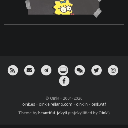
RSS
¡Mándame un email!
¡Nuestro canal en Telegram!
Oink! TV
Charla con nosotros 
Twitter
Ins
Facebook
© Oink! • 2001-2026
oink.es
•
oink.elrellano.com
•
oink.in
•
oink.wtf
Theme by
beautiful-jekyll
(unjekyllified by
Oink!
)