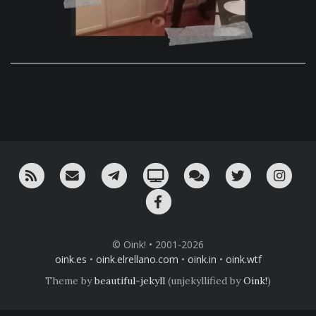
RSS
¡Mándame un email!
¡Nuestro canal en Telegram!
Oink! TV
Charla con nosotros 
Twitter
Ins
Facebook
© Oink! • 2001-2026
oink.es
•
oink.elrellano.com
•
oink.in
•
oink.wtf
Theme by
beautiful-jekyll
(unjekyllified by
Oink!
)