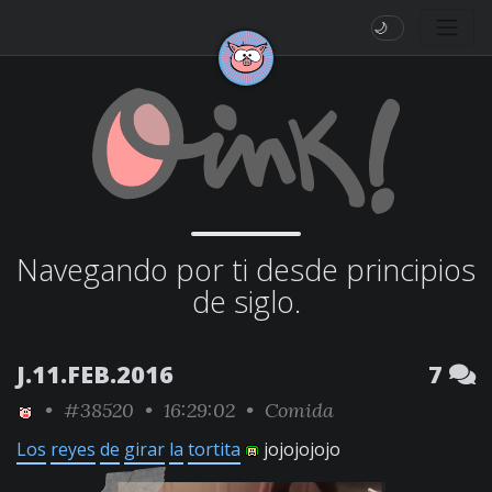
🌙
Navegando por ti desde principios
de siglo.
J.11.FEB.2016
7
•
#38520
• 16:29:02 •
Comida
Los
reyes
de
girar
la
tortita
jojojojojo