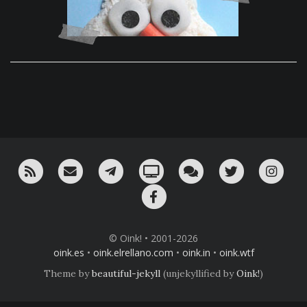
RSS
¡Mándame un email!
¡Nuestro canal en Telegram!
Oink! TV
Charla con nosotros 
Twitter
Ins
Facebook
© Oink! • 2001-2026
oink.es
•
oink.elrellano.com
•
oink.in
•
oink.wtf
Theme by
beautiful-jekyll
(unjekyllified by
Oink!
)