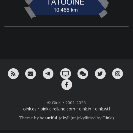
RSS
¡Mándame un email!
¡Nuestro canal en Telegram!
Oink! TV
Charla con nosotros 
Twitter
Ins
Facebook
© Oink! • 2001-2026
oink.es
•
oink.elrellano.com
•
oink.in
•
oink.wtf
Theme by
beautiful-jekyll
(unjekyllified by
Oink!
)