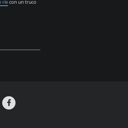
 ríe
con un truco
ros en Telegram
nstagram
Facebook