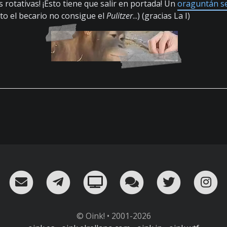
as rotativas! ¡Esto tiene que salir en portada! Un
oraguntán se
sto el becario no consigue el
Pulitzer
...) (gracias La I)
RSS
¡Mándame un email!
¡Nuestro canal en Telegram!
Oink! TV
Charla con nosot
Twitter
I
© Oink! • 2001-2026