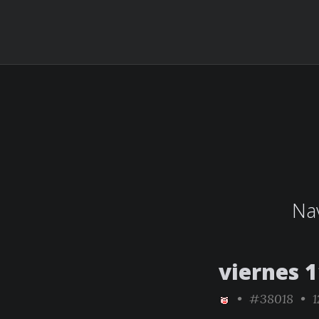
Nav
viernes 
•
#38018
• 1