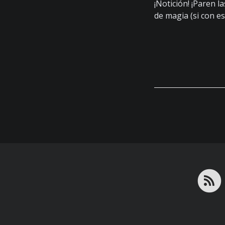
¡Notición! ¡Paren l
de magia (si con e