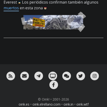
Everest
Los periódicos confirman también algunos
muertos
en esta zona
RSS
¡Mándame un email!
¡Nuestro canal en Telegram!
Oink! TV
Charla con nosotros 
Twitter
Ins
Facebook
© Oink! • 2001-2026
oink.es
•
oink.elrellano.com
•
oink.in
•
oink.wtf