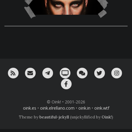
RSS
¡Mándame un email!
¡Nuestro canal en Telegram!
Oink! TV
Charla con nosotros 
Twitter
Ins
Facebook
© Oink! • 2001-2026
oink.es
•
oink.elrellano.com
•
oink.in
•
oink.wtf
Theme by
beautiful-jekyll
(unjekyllified by
Oink!
)