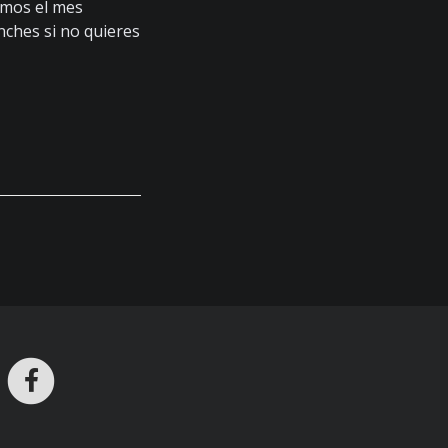
imos el mes
inches si no quieres
ros en Telegram
nstagram
Facebook