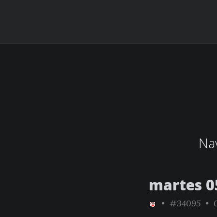
Nav
martes 0
•
#34095
• 0