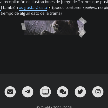
ima recopilación de ilustraciones de Juego de Tronos que pus
r
] también
os gustará esta
(puede contener
spoilers
, no p
 tiempo de algún dato de la trama)
RSS
¡Mándame un email!
¡Nuestro canal en Telegram!
Oink! TV
Charla con nosot
Twitter
I
© Oink! • 2001-2026