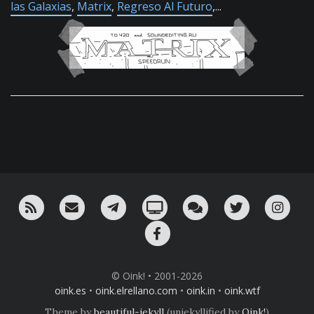
las Galaxias
,
Matrix
,
Regreso Al Futuro
,...
RSS
¡Mándame un email!
¡Nuestro canal en Telegram!
Oink! TV
Charla con nosotros 
Twitter
Ins
Facebook
© Oink! • 2001-2026
oink.es
•
oink.elrellano.com
•
oink.in
•
oink.wtf
Theme by
beautiful-jekyll
(unjekyllified by
Oink!
)