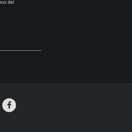
mos del
ros en Telegram
nstagram
Facebook