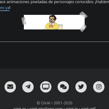
ce animaciones pixeladas de personajes conocidos. ¡Hable
es ya
!
RSS
¡Mándame un email!
¡Nuestro canal en Telegram!
Oink! TV
Charla con nosot
Twitter
I
© Oink! • 2001-2026
oink.es
•
oink.elrellano.com
•
oink.in
•
oink.wtf