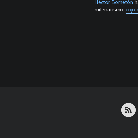
Héctor Bometón
ha
milenarismo,
cojon