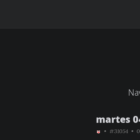
Nav
martes 0
•
#31054
• 0