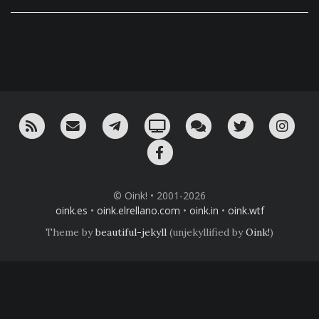
RSS
¡Mándame un email!
¡Nuestro canal en Telegram!
Oink! TV
Charla con nosotros 
Twitter
Ins
Facebook
© Oink! • 2001-2026
oink.es
•
oink.elrellano.com
•
oink.in
•
oink.wtf
Theme by
beautiful-jekyll
(unjekyllified by
Oink!
)