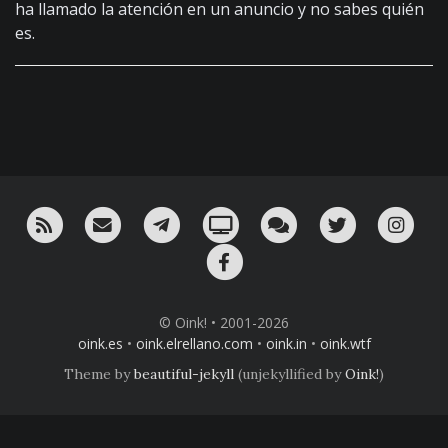
ha llamado la atención en un anuncio y no sabes quién
es.
RSS
¡Mándame un email!
¡Nuestro canal en Telegram!
Oink! TV
Charla con nosotros 
Twitter
Ins
Facebook
© Oink! • 2001-2026
oink.es
•
oink.elrellano.com
•
oink.in
•
oink.wtf
Theme by
beautiful-jekyll
(unjekyllified by
Oink!
)