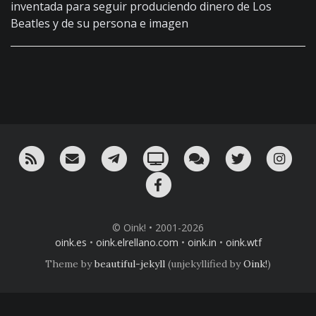
inventada para seguir produciendo dinero de Los
Beatles y de su persona e imagen
RSS
¡Mándame un email!
¡Nuestro canal en Telegram!
Oink! TV
Charla con nosotros 
Twitter
Ins
Facebook
© Oink! • 2001-2026
oink.es
•
oink.elrellano.com
•
oink.in
•
oink.wtf
Theme by
beautiful-jekyll
(unjekyllified by
Oink!
)