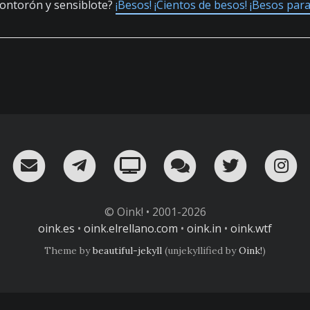
 tontorón y sensiblote?
¡Besos! ¡Cientos de besos! ¡Besos para
RSS
¡Mándame un email!
¡Nuestro canal en Telegram!
Oink! TV
Charla con nosot
Twitter
I
© Oink! • 2001-2026
oink.es
•
oink.elrellano.com
•
oink.in
•
oink.wtf
Theme by
beautiful-jekyll
(unjekyllified by
Oink!
)