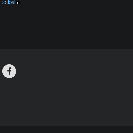
 todos!
ros en Telegram
nstagram
Facebook