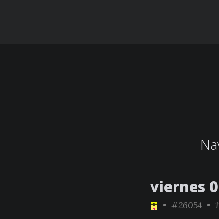
Nav
viernes 
•
#26054
• 1