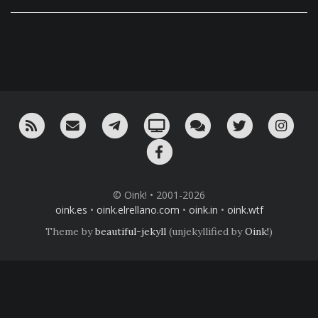
RSS
¡Mándame un email!
¡Nuestro canal en Telegram!
Oink! TV
Charla con nosotros 
Twitter
Ins
Facebook
© Oink! • 2001-2026
oink.es
•
oink.elrellano.com
•
oink.in
•
oink.wtf
Theme by
beautiful-jekyll
(unjekyllified by
Oink!
)