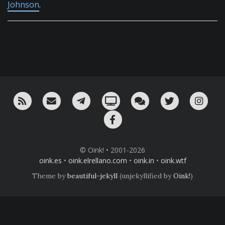
Johnson
.
RSS
¡Mándame un email!
¡Nuestro canal en Telegram!
Oink! TV
Charla con nosotros 
Twitter
Ins
Facebook
© Oink! • 2001-2026
oink.es
•
oink.elrellano.com
•
oink.in
•
oink.wtf
Theme by
beautiful-jekyll
(unjekyllified by
Oink!
)